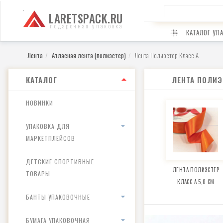
LARETSPACK.RU
подарочная упаковка
КАТАЛОГ УП
Лента
Атласная лента (полиэстер)
Лента Полиэстер Класс А
КАТАЛОГ
ЛЕНТА ПОЛИЭ
НОВИНКИ
УПАКОВКА ДЛЯ
МАРКЕТПЛЕЙСОВ
ДЕТСКИЕ СПОРТИВНЫЕ
ЛЕНТА ПОЛИЭСТЕР
ТОВАРЫ
КЛАСС А 5,0 СМ
БАНТЫ УПАКОВОЧНЫЕ
БУМАГА УПАКОВОЧНАЯ