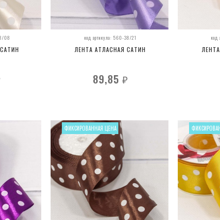
38/08
код артикула: 560-38/21
код
 САТИН
ЛЕНТА АТЛАСНАЯ САТИН
ЛЕНТА
89,85
₽
₽
ФИКСИРОВАННАЯ ЦЕНА
ФИКСИРОВА