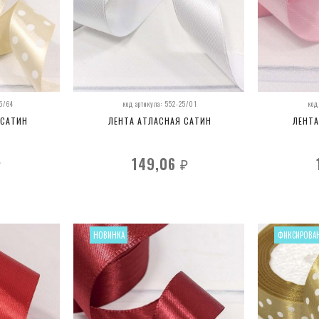
25/64
код артикула: 552-25/01
код
 САТИН
ЛЕНТА АТЛАСНАЯ САТИН
ЛЕНТА
149,06
₽
₽
НОВИНКА
ФИКСИРОВА