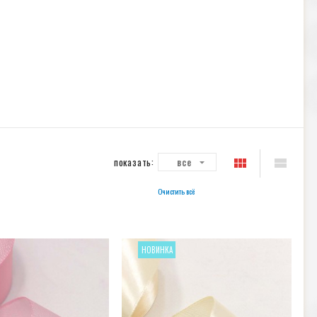
показать:
все
Очистить всё
НОВИНКА