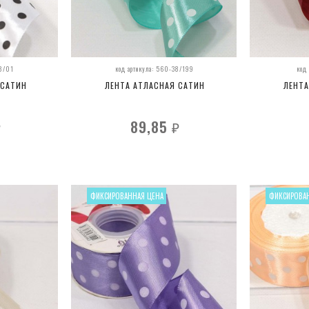
38/01
код артикула: 560-38/199
код
 САТИН
ЛЕНТА АТЛАСНАЯ САТИН
ЛЕНТА
89,85
₽
₽
ФИКСИРОВАННАЯ ЦЕНА
ФИКСИРОВА