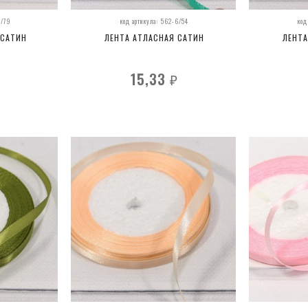
6/79
код артикула: 562-6/54
код
 САТИН
ЛЕНТА АТЛАСНАЯ САТИН
ЛЕНТА
15,33
₽
₽